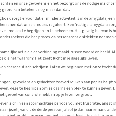
dachten en onze gevoelens en het bezorgt ons de nodige inzichten.
ng gebruiken betekent nog meer dan dat.
gboek zorgt ervoor dat er minder activiteit is in de amygdala, een
hersenen dat onze emoties reguleert. Een ‘rustige’ amygdala zor
onze emoties te begrijpen en te beheersen. Het gevolg hiervan is h
e onderzoekers die het proces via hersenscans ontdekten noemen d
chamelijke actie die de verbinding maakt tussen woord en beeld. Al
ek je het ‘waarom’. Het geeft lucht in je dagelijks leven.
 van therapeutisch schrijven. Laten we beginnen met onze tocht d
.
levingen, gevoelens en gedachten toevertrouwen aan papier helpt 
ven, deze te begrijpen om ze daarna een plek te kunnen geven. Di
et gevoel van controle hebben op je leven vergroot.
 leven zich in een stormachtige periode vol met frustratie, angst o
naar jezelf, vanuit de derde persoon, alsof je dus naar iemand ander
ou en het probleem waardoor het je troost biedt, inzichten en op