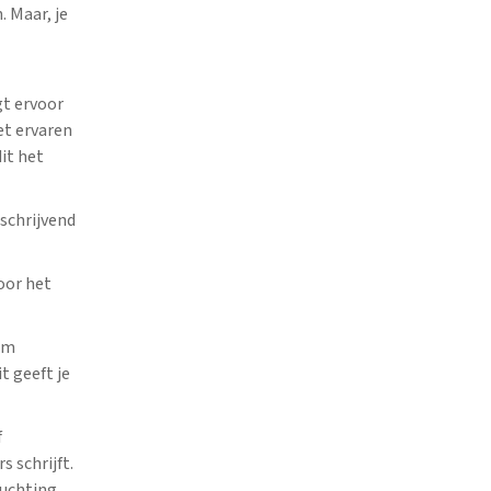
 Maar, je
gt ervoor
et ervaren
it het
 schrijvend
oor het
om
t geeft je
f
s schrijft.
luchting