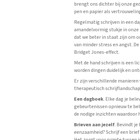
brengt ons dichter bij onze ge
pen en papier als vertrouweli
Regelmatig schrijven in een da
amandelvormig stukje in onze 
dat we beter in staat zijn om 
van minder stress en angst. D
Bridget Jones-effect.
Met de hand schrijven is een li
worden dingen duidelijk en ontd
Er zijn verschillende manieren
therapeutisch schrijflandschap
Een dagboek
. Elke dag je be
gebeurtenissen opnieuw te bele
de nodige inzichten waardoor h
Brieven aan jezelf
. Bevindt je
eenzaamheid? Schrijf een brief 
Het zorgt voor ruimte tussen j