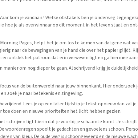
 Waar kom je vandaan? Welke obstakels ben je onderweg tegenge
e hoe je als overwinnaar op dit moment in het leven staat en ont
e Morning Pages, helpt het je om los te komen van datgene wat vas
gierig naar de bewegingen van je hand die over het papier glijdt. Ki
en ontdek het patroon dat erin verweven ligt en ga hiermee aan d
en manier om nog dieper te gaan. Al schrijvend krijg je duidelijkhei
e focus van de buitenwereld naar jouw binnenkant. Hier onderzoek j
 en zoek je naar betekenis en zingeving.
 bevrijdend. Lees je op een later tijdstip je tekst opnieuw dan zal j
r toe doen en nieuwe prioriteiten het licht hebben gezien.
 schrijven ligt hierin dat je voorbij je schaamte komt. Je schrijft 
 De woordenregen spoelt je gedachten en gevoelens schoon. Pers
nderen van kleur. De oude weg is schoongeveegd en de nieuwe wach