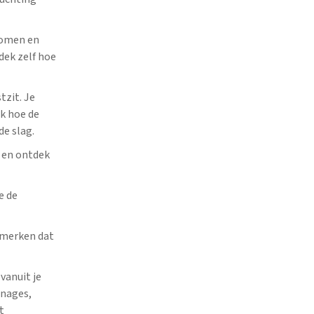
komen en
dek zelf hoe
tzit. Je
jk hoe de
e slag.
d en ontdek
e de
e merken dat
vanuit je
onages,
t