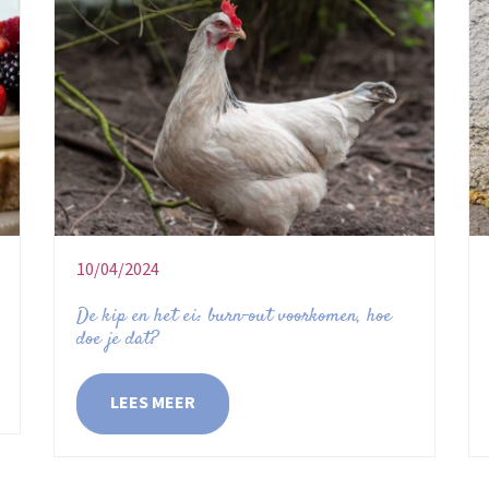
10/04/2024
De kip en het ei: burn-out voorkomen, hoe
doe je dat?
LEES MEER