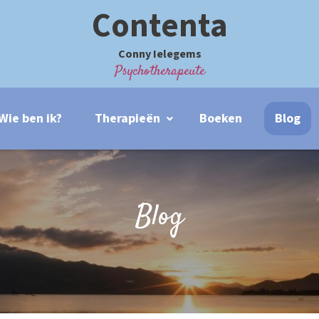
Contenta
Conny Ielegems
Psychotherapeute
Wie ben ik?
Therapieën
Boeken
Blog
Blog