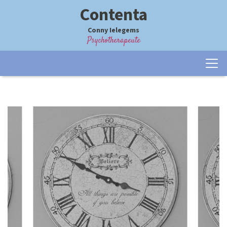
Contenta
Conny Ielegems
Psychotherapeute