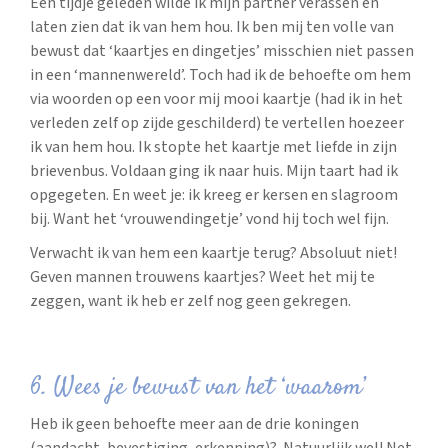
Een tijdje geleden wilde ik mijn partner verassen en
laten zien dat ik van hem hou. Ik ben mij ten volle van
bewust dat ‘kaartjes en dingetjes’ misschien niet passen
in een ‘mannenwereld’. Toch had ik de behoefte om hem
via woorden op een voor mij mooi kaartje (had ik in het
verleden zelf op zijde geschilderd) te vertellen hoezeer
ik van hem hou. Ik stopte het kaartje met liefde in zijn
brievenbus. Voldaan ging ik naar huis. Mijn taart had ik
opgegeten. En weet je: ik kreeg er kersen en slagroom
bij. Want het ‘vrouwendingetje’ vond hij toch wel fijn.
Verwacht ik van hem een kaartje terug? Absoluut niet!
Geven mannen trouwens kaartjes? Weet het mij te
zeggen, want ik heb er zelf nog geen gekregen.
6. Wees je bewust van het ‘waarom’
Heb ik geen behoefte meer aan de drie koningen