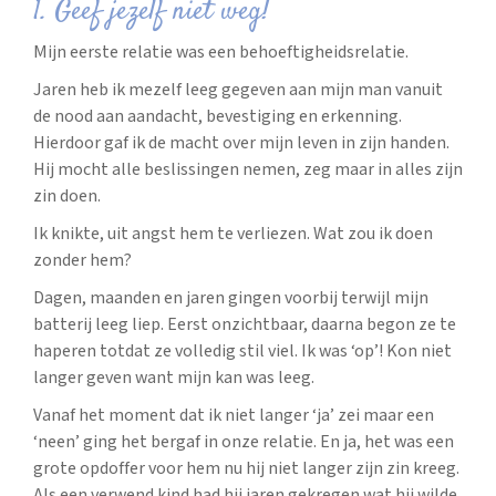
1. Geef jezelf niet weg!
Mijn eerste relatie was een behoeftigheidsrelatie.
Jaren heb ik mezelf leeg gegeven aan mijn man vanuit
de nood aan aandacht, bevestiging en erkenning.
Hierdoor gaf ik de macht over mijn leven in zijn handen.
Hij mocht alle beslissingen nemen, zeg maar in alles zijn
zin doen.
Ik knikte, uit angst hem te verliezen. Wat zou ik doen
zonder hem?
Dagen, maanden en jaren gingen voorbij terwijl mijn
batterij leeg liep. Eerst onzichtbaar, daarna begon ze te
haperen totdat ze volledig stil viel. Ik was ‘op’! Kon niet
langer geven want mijn kan was leeg.
Vanaf het moment dat ik niet langer ‘ja’ zei maar een
‘neen’ ging het bergaf in onze relatie. En ja, het was een
grote opdoffer voor hem nu hij niet langer zijn zin kreeg.
Als een verwend kind had hij jaren gekregen wat hij wilde.