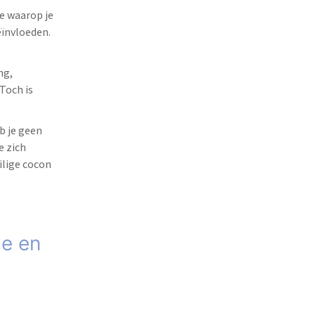
e waarop je
eïnvloeden.
ng,
Toch is
b je geen
e zich
ilige cocon
de en