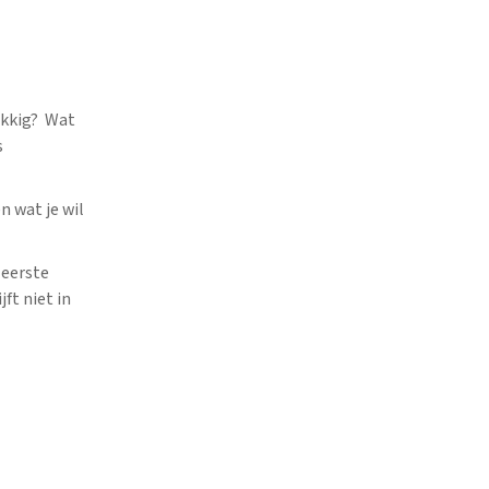
ukkig? Wat
s
n wat je wil
 eerste
ft niet in