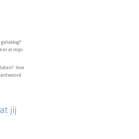
 gelukkig?
 er al mijn
erlaten? Hoe
et antwoord
t jij