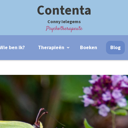
Contenta
Conny Ielegems
Psychotherapeute
Wie ben ik?
Therapieën
Boeken
Blog