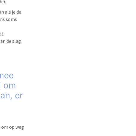
der.
n als je de
ons soms
dt
aan de slag
 mee
d om
kan, er
is om op weg