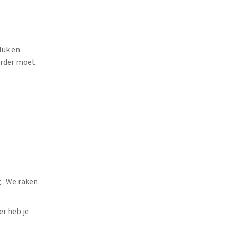
luk en
erder moet.
g. We raken
er heb je