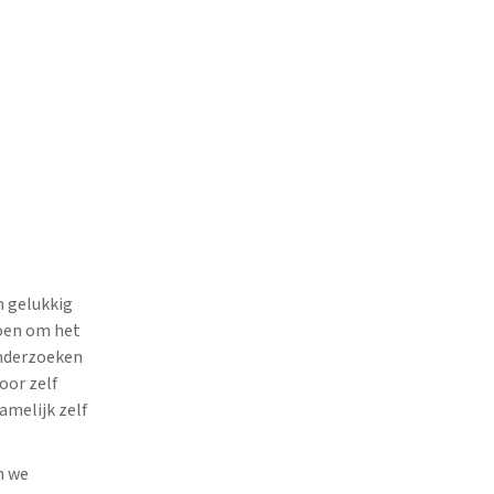
n gelukkig
doen om het
onderzoeken
door zelf
amelijk zelf
n we