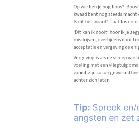
Op wie ben je nog boos? Booshe
kwaad bent nog steeds macht o
Is dit het waard? Laat los door
‘Dit kan ik nooit’ hoor ik je 
misdrijven, overlijdens door t
acceptatie en vergeving de eni
Vergeving is als de streep van
voeling met een vliegtuig omda
vanuit zijn cocon gewurmd heef
achter zich laten.
Tip:
Spreek en/o
angsten en zet z