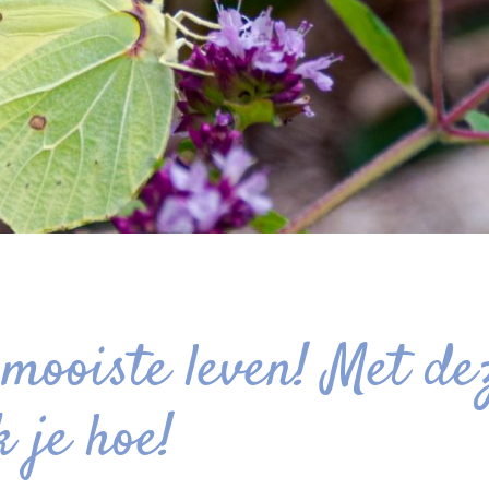
mooiste leven! Met de
k je hoe!