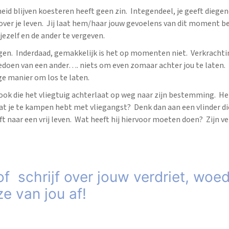
id blijven koesteren heeft geen zin. Integendeel, je geeft diegen
ver je leven. Jij laat hem/haar jouw gevoelens van dit moment b
 jezelf en de ander te vergeven.
zeggen. Inderdaad, gemakkelijk is het op momenten niet. Verkrachti
oedoen van een ander…. niets om even zomaar achter jou te laten. 
ge manier om los te laten.
 rook die het vliegtuig achterlaat op weg naar zijn bestemming. He
t je te kampen hebt met vliegangst? Denk dan aan een vlinder di
t naar een vrij leven. Wat heeft hij hiervoor moeten doen? Zijn ve
f schrijf over jouw verdriet, woe
e van jou af!