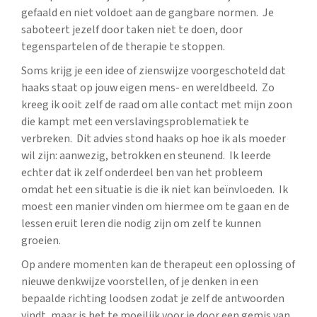
gefaald en niet voldoet aan de gangbare normen. Je
saboteert jezelf door taken niet te doen, door
tegenspartelen of de therapie te stoppen.
Soms krijg je een idee of zienswijze voorgeschoteld dat
haaks staat op jouw eigen mens- en wereldbeeld. Zo
kreeg ik ooit zelf de raad om alle contact met mijn zoon
die kampt met een verslavingsproblematiek te
verbreken. Dit advies stond haaks op hoe ik als moeder
wil zijn: aanwezig, betrokken en steunend. Ik leerde
echter dat ik zelf onderdeel ben van het probleem
omdat het een situatie is die ik niet kan beïnvloeden. Ik
moest een manier vinden om hiermee om te gaan en de
lessen eruit leren die nodig zijn om zelf te kunnen
groeien.
Op andere momenten kan de therapeut een oplossing of
nieuwe denkwijze voorstellen, of je denken in een
bepaalde richting loodsen zodat je zelf de antwoorden
vindt, maar is het te moeilijk voor je door een gemis van