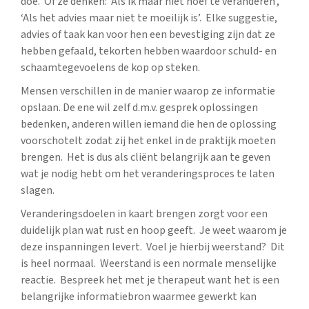
doe. Of ze denken: ‘Als ik maar niet hoef te veranderen’,
‘Als het advies maar niet te moeilijk is’. Elke suggestie,
advies of taak kan voor hen een bevestiging zijn dat ze
hebben gefaald, tekorten hebben waardoor schuld- en
schaamtegevoelens de kop op steken.
Mensen verschillen in de manier waarop ze informatie
opslaan. De ene wil zelf d.m.v. gesprek oplossingen
bedenken, anderen willen iemand die hen de oplossing
voorschotelt zodat zij het enkel in de praktijk moeten
brengen. Het is dus als cliënt belangrijk aan te geven
wat je nodig hebt om het veranderingsproces te laten
slagen.
Veranderingsdoelen in kaart brengen zorgt voor een
duidelijk plan wat rust en hoop geeft. Je weet waarom je
deze inspanningen levert. Voel je hierbij weerstand? Dit
is heel normaal. Weerstand is een normale menselijke
reactie. Bespreek het met je therapeut want het is een
belangrijke informatiebron waarmee gewerkt kan